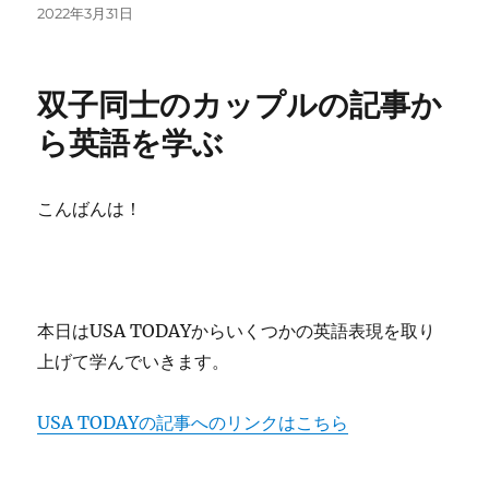
it
c
e
e
投
2022年3月31日
稿
te
e
n
日:
r
b
a
双子同士のカップルの記事か
o
ら英語を学ぶ
o
k
こんばんは！
本日はUSA TODAYからいくつかの英語表現を取り
上げて学んでいきます。
USA TODAYの記事へのリンクはこちら