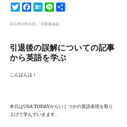
T
F
H
Li
共
w
a
at
n
有
it
c
e
e
投
タ
2022年2月24日
日常英会話
稿
グ
te
e
n
日:
r
b
a
引退後の誤解についての記事
o
から英語を学ぶ
o
k
こんばんは！
本日はUSA TODAYからいくつかの英語表現を取り
上げて学んでいきます。