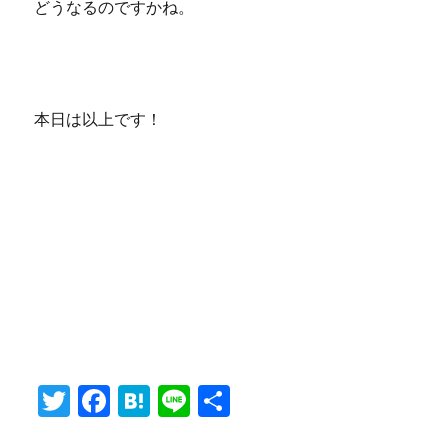
どうなるのですかね。
本日は以上です！
T
F
H
Li
共
w
a
at
n
有