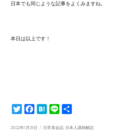
日本でも同じような記事をよくみますね。
本日は以上です！
T
F
H
Li
共
w
a
at
n
有
it
c
e
e
投
タ
2022年1月31日
日常英会話
,
日本人講師解説
稿
グ
te
e
n