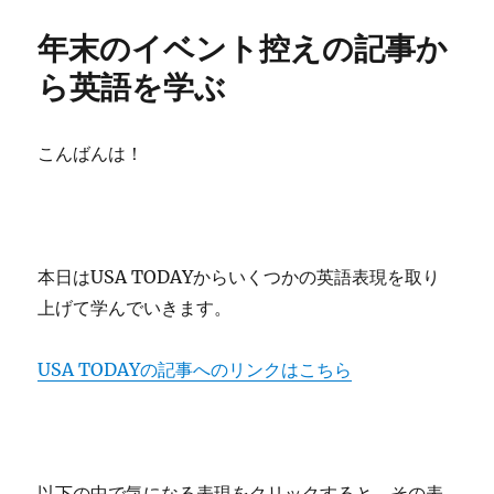
日:
r
b
a
年末のイベント控えの記事か
o
ら英語を学ぶ
o
k
こんばんは！
本日はUSA TODAYからいくつかの英語表現を取り
上げて学んでいきます。
USA TODAYの記事へのリンクはこちら
以下の中で気になる表現をクリックすると、その表