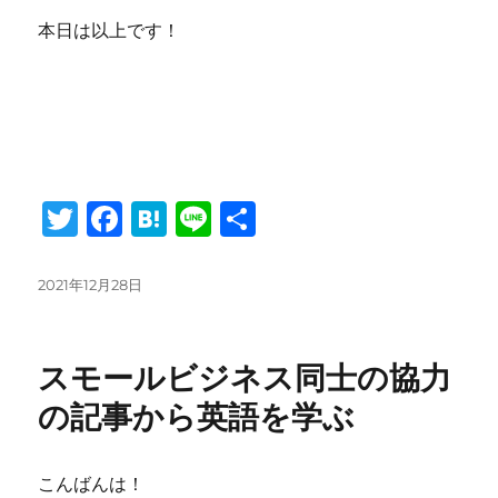
本日は以上です！
T
F
H
Li
共
w
a
at
n
有
it
c
e
e
投
2021年12月28日
稿
te
e
n
日:
r
b
a
スモールビジネス同士の協力
o
の記事から英語を学ぶ
o
k
こんばんは！