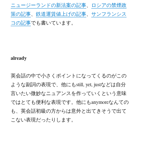
ニュージーランドの新法案の記事
、
ロシアの禁煙政
策の記事
、
鉄道運賃値上げの記事
、
サンフランシス
コの記事
でも書いています。
already
英会話の中で小さくポイントになってくるのがこの
ような副詞の表現で、他にもstill, yet, justなどは自分
言いたい微妙なニュアンスを作っていくという意味
ではとても便利な表現です。他にもanymoreなんての
も、英会話初級の方からは意外と出てきそうで出て
こない表現だったりします。