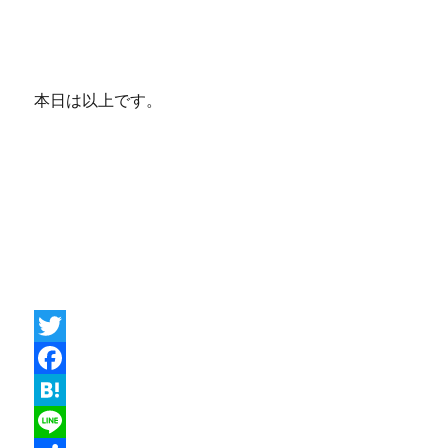
本日は以上です。
T
w
F
i
a
H