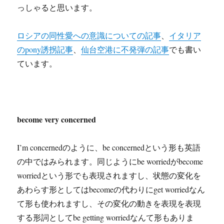
っしゃると思います。
ロシアの同性愛への意識についての記事
、
イタリア
のpony誘拐記事
、
仙台空港に不発弾の記事
でも書い
ています。
become very concerned
I’m concernedのように、be concernedという形も英語
の中ではみられます。同じようにbe worriedがbecome
worriedという形でも表現されますし、状態の変化を
あわらす形としてはbecomeの代わりにget worriedなん
て形も使われますし、その変化の動きを表現を表現
する形詞としてbe getting worriedなんて形もありま