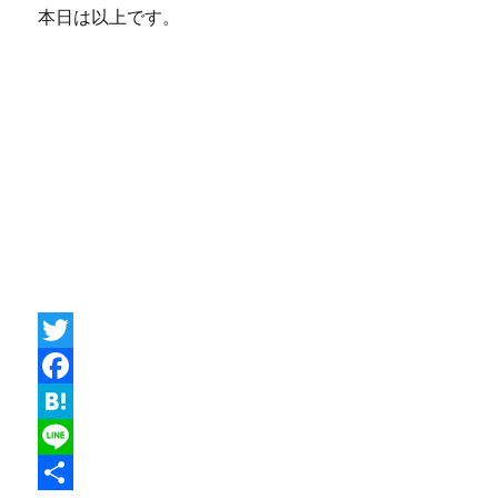
本日は以上です。
T
w
F
i
a
H
t
c
a
L