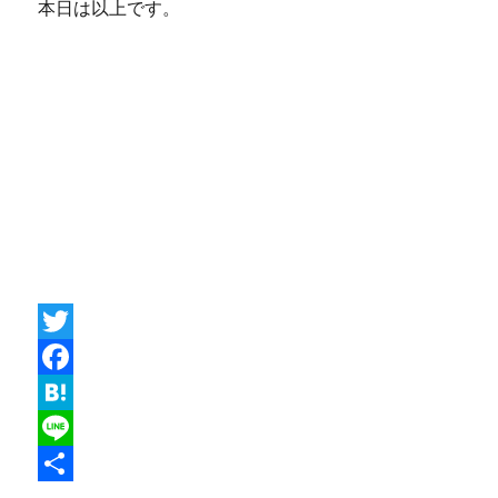
本日は以上です。
T
w
F
i
a
H
t
c
a
L