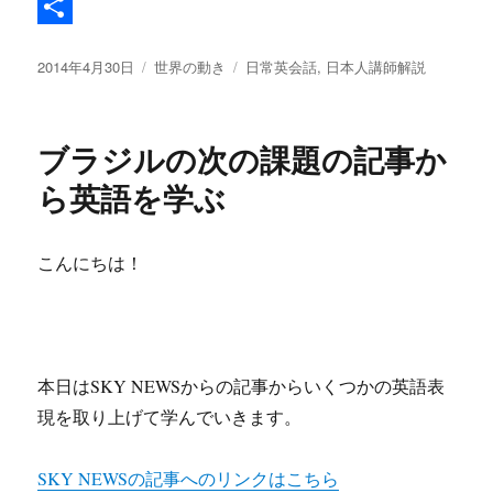
t
c
a
L
t
e
t
i
共
投
カ
タ
2014年4月30日
世界の動き
日常英会話
,
日本人講師解説
e
b
e
n
有
稿
テ
グ
r
o
n
e
日:
ゴ
リ
o
a
ブラジルの次の課題の記事か
ー
k
ら英語を学ぶ
こんにちは！
本日はSKY NEWSからの記事からいくつかの英語表
現を取り上げて学んでいきます。
SKY NEWSの記事へのリンクはこちら