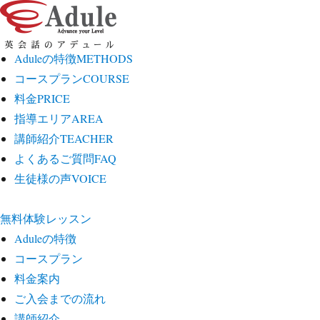
Aduleの特徴
METHODS
コースプラン
COURSE
料金
PRICE
指導エリア
AREA
講師紹介
TEACHER
よくあるご質問
FAQ
生徒様の声
VOICE
無料体験レッスン
Aduleの特徴
コースプラン
料金案内
ご入会までの流れ
講師紹介