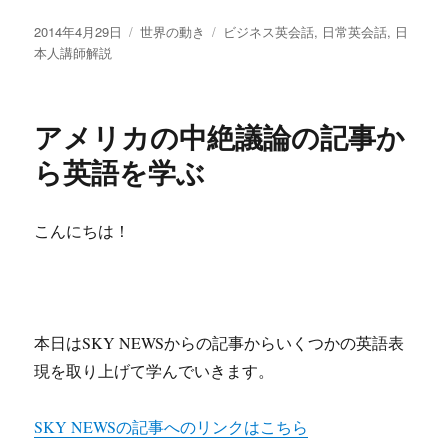
t
e
t
i
共
投
カ
タ
2014年4月29日
世界の動き
ビジネス英会話
,
日常英会話
,
日
e
b
e
n
有
稿
テ
グ
本人講師解説
r
o
n
e
日:
ゴ
リ
o
a
ー
アメリカの中絶議論の記事か
k
ら英語を学ぶ
こんにちは！
本日はSKY NEWSからの記事からいくつかの英語表
現を取り上げて学んでいきます。
SKY NEWSの記事へのリンクはこちら