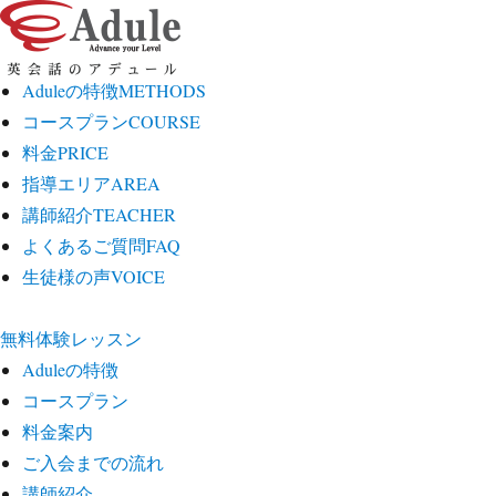
Aduleの特徴
METHODS
コースプラン
COURSE
料金
PRICE
指導エリア
AREA
講師紹介
TEACHER
よくあるご質問
FAQ
生徒様の声
VOICE
無料体験レッスン
Aduleの特徴
コースプラン
料金案内
ご入会までの流れ
講師紹介