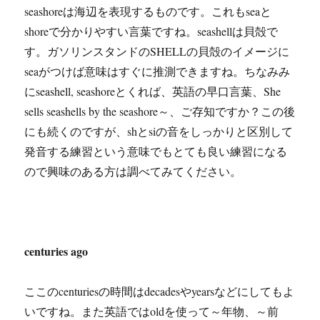
seashoreは海辺を表現するものです。これもseaと
shoreで分かりやすい言葉ですね。seashellは貝殻で
す。ガソリンスタンドのSHELLの貝殻のイメージに
seaがつけば意味はすぐに推測できますね。ちなみみ
にseashell, seashoreとくれば、英語の早口言葉、She
sells seashells by the seashore～、ご存知ですか？この後
にも続くのですが、shとsiの音をしっかりと区別して
発音する練習という意味でもとても良い練習になる
ので興味のある方は調べてみてください。
centuries ago
ここのcenturiesの時間はdecadesやyearsなどにしてもよ
いですね。また英語ではoldを使って～年物、～前