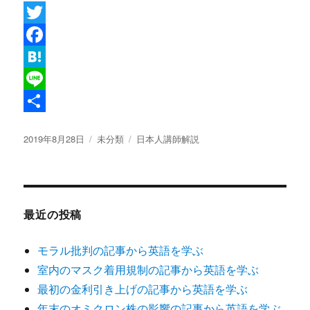
T
w
F
i
a
H
t
c
a
L
t
e
t
i
共
投
カ
タ
2019年8月28日
未分類
日本人講師解説
e
b
e
n
有
稿
テ
グ
r
o
n
e
日:
ゴ
リ
o
a
ー
k
最近の投稿
モラル批判の記事から英語を学ぶ
室内のマスク着用規制の記事から英語を学ぶ
最初の金利引き上げの記事から英語を学ぶ
年末のオミクロン株の影響の記事から英語を学ぶ