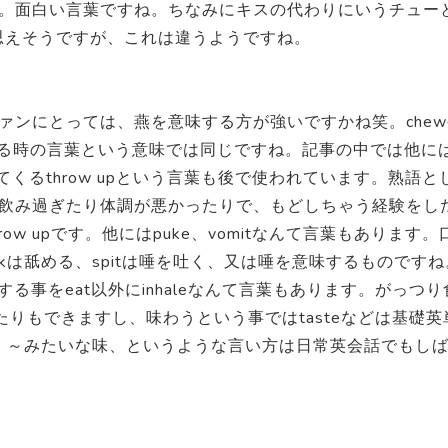
。面白い言葉ですね。ちなみにキスの代わりにいうチュー
も思えそうですが、これは違うようですね。
ァンにとっては、燕を意味する方が強いですかね笑。chew
ている時の言葉という意味では同じですね。記事の中では他に
てくるthrow upという言葉も後で使われています。熟語と
飲み過ぎたり体調が悪かったりで、もどしちゃう経験をし
w upです。他にはpuke、vomitなんて言葉もあります。
kは舐める、spitは唾を吐く、又は唾を意味するものですね
する事をeat以外にinhaleなんて言葉もあります。がっつり
ったりもできますし、味わうという事ではtasteなどは基礎英
ような感じで、～みたいな味、というような言い方は日常英会話でもし