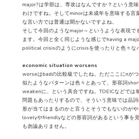
major?は学部は、専攻はなんですか？という意味にな
わけですね。そしてminorは未成年を意味する言
な言い方では普通は聞かないですよね。
そして今回のようなmajor～というような表現でも
ます。今回と全く同じような感じでhaving a major 
political crisisのようにcrisisを使ったり
economic situation worsens
worseはbadの比較級でしたね。ただここにnが
似たようなパターンは色々とあって、形容詞shortがsho
weakenに、という具合ですね。TOEICなど
問題もあったりするので、そういう意味では品詞
形が当てはまるのかと言うとそうでもないのがや
lovelyやfriendlyなどの形容詞があると
も勿論ありません。