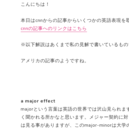
o
こんにちは！
k
本日はcnnからの記事からいくつかの英語表現を
cnnの記事へのリンクはこちら
※以下解説はあくまで私の見解で書いているもの
アメリカの記事のようですね。
a major effect
majorという言葉は英語の世界では沢山見られま
く聞かれる所かなと思います。メジャー契約に対
は見る事がありますが、このmajor-minorは大学