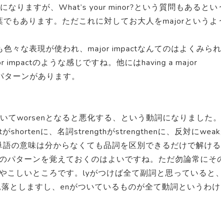
りますが、What’s your minor?という質問もあるとい
葉でもあります。ただこれに対してお大人をmajorというよ
色々な表現が使われ、major impactなんてのはよくみら
impactのような感じですね。他にはhaving a major
と色々なパターンがあります。
ついてworsenとなると悪化する、という動詞になりました
rtenに、名詞strengthがstrengthenに、反対にwea
では単語の意味は分からなくても品詞を区別できるだけで解ける
のパターンを覚えておくのはよいですね。ただ勿論常にそ
やこしいところです。lyがつけば全て副詞と思っていると
いう事を見落としますし、enがついているものが全て動詞というわ