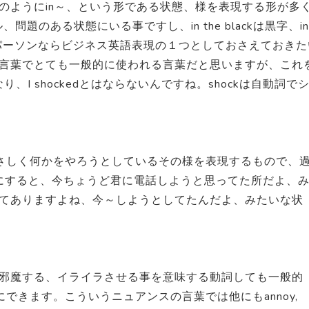
のようにin～、という形である状態、様を表現する形が多
、問題のある状態にいる事ですし、in the blackは黒字、in
ネスパーソンならビジネス英語表現の１つとしておさえておきた
言葉でとても一般的に使われる言葉だと思いますが、これ
なり、I shockedとはならないんですね。shockは自動詞で
う表現は、今まさしく何かをやろうとしているその様を表現するもので、
uなんていう風にすると、今ちょうど君に電話しようと思ってた所だよ、
てありますよね、今～しようとしてたんだよ、みたいな状
邪魔する、イライラさせる事を意味する動詞しても一般的
な表現にできます。こういうニュアンスの言葉では他にもannoy,