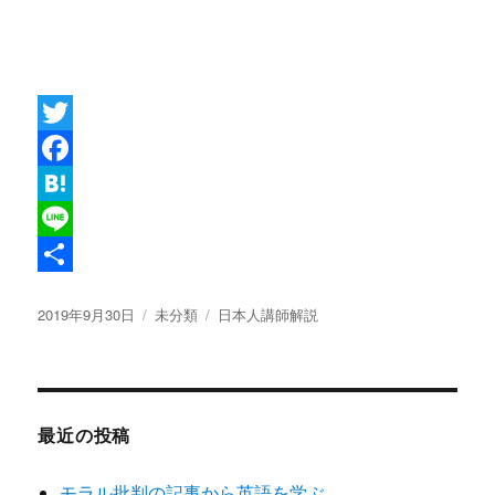
T
w
F
i
a
H
t
c
a
L
t
e
t
i
共
投
カ
タ
2019年9月30日
未分類
日本人講師解説
e
b
e
n
有
稿
テ
グ
r
o
n
e
日:
ゴ
リ
o
a
ー
k
最近の投稿
モラル批判の記事から英語を学ぶ