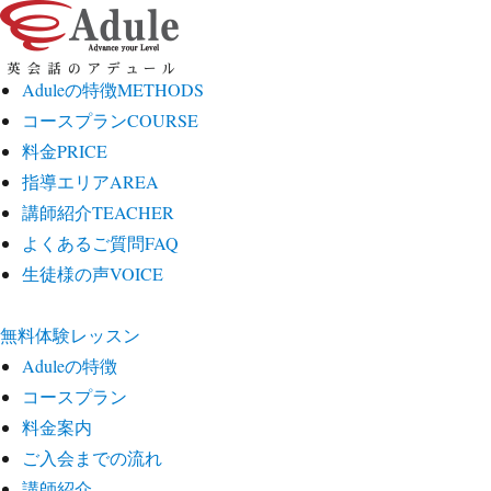
Aduleの特徴
METHODS
コースプラン
COURSE
料金
PRICE
指導エリア
AREA
講師紹介
TEACHER
よくあるご質問
FAQ
生徒様の声
VOICE
無料体験レッスン
Aduleの特徴
コースプラン
料金案内
ご入会までの流れ
講師紹介