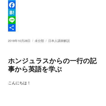
T
w
F
i
a
H
t
c
a
L
t
e
t
i
共
投
カ
タ
2018年10月28日
未分類
日本人講師解説
e
b
e
n
有
稿
テ
グ
r
o
n
e
日:
ゴ
リ
o
a
ホンジュラスからの一行の記
ー
k
事から英語を学ぶ
こんにちは！