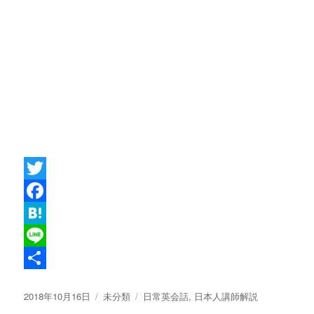
T
w
F
i
a
H
t
c
a
L
t
e
t
i
共
投
カ
タ
2018年10月16日
未分類
日常英会話
,
日本人講師解説
e
b
e
n
有
稿
テ
グ