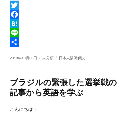
T
w
F
i
a
H
t
c
a
L
t
e
t
i
共
投
カ
タ
2018年10月30日
未分類
日本人講師解説
e
b
e
n
有
稿
テ
グ
r
o
n
e
日:
ゴ
リ
o
a
ブラジルの緊張した選挙戦の
ー
k
記事から英語を学ぶ
こんにちは！