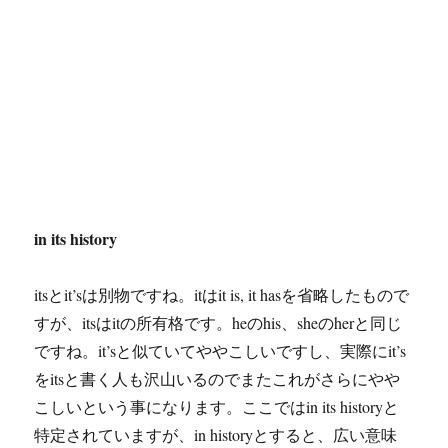
in its history
itsとit’sは別物ですね。itはit is, it hasを省略したもので
すが、itsはitの所有格です。heのhis、sheのherと同じ
ですね。it’sと似ていてややこしいですし、実際にit’s
をitsと書く人も沢山いるのでまたこれがさらにやや
こしいという事になります。ここではin its historyと
特定されていますが、in historyとすると、広い意味