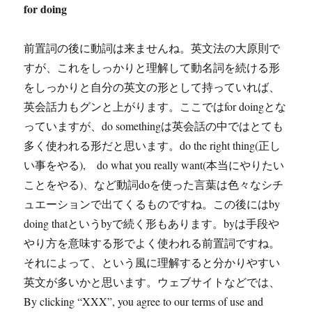
for doing
前置詞の後に動詞は来ませんね。英文法の大原則で
すが、これをしっかりと理解して動名詞を続ける形
をしっかりと自分の英文の形として持っていれば、
英会話力もグンと上がります。ここではfor doingとな
っていますが、do somethingは英会話の中ではとても
多く使われる形だと思います。do the right thing(正し
い事をやる), do what you really want(本当にやりたい
ことをやる)、など動詞doを使った言葉は色々なシチ
ュエーションで出てくるものですね。この後にはby
doing thatというbyで続く形もあります。byは手段や
やり方を意味する形でよく使われる前置詞ですね。
それによって、という風に理解すると分かりやすい
英文が多いかと思います。ウェブサイトなどでは、
By clicking “XXX”, you agree to our terms of use and