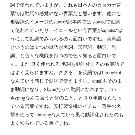
詞で使われていますが、これも日本人のカタカナ言
葉では動詞の感覚のない言葉だと思います。他にも
形容詞のイメージのslowが記事内では slowedで動詞
で使われていたり、イコールという言葉がequalsのよ
うにして動詞でみられるのも面白いですね。英単語
というのは１つの単語が名詞、形容詞、動詞、副
詞、と色々な機能を持つので色々知ると面白いで
す。また(良く使われる)名詞を動詞化するのも英語で
はよく見られますね。ググる、を英語ではI google it
なんていう感じで動詞で使えますし、emailもそのま
ま動詞になり、Skypeだって動詞になれます。I’m
skypingなんて言うと何のこと、と３０年前ならなっ
ている言葉ですね。安打製造機のイチロー選手の名
前を使ってichiroingなんていう風に動詞化されたのも
よく知られている事ですね。