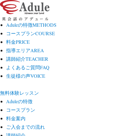
Aduleの特徴
METHODS
コースプラン
COURSE
料金
PRICE
指導エリア
AREA
講師紹介
TEACHER
よくあるご質問
FAQ
生徒様の声
VOICE
無料体験レッスン
Aduleの特徴
コースプラン
料金案内
ご入会までの流れ
講師紹介