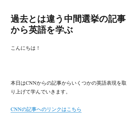
r
o
n
e
日:
ゴ
リ
o
a
過去とは違う中間選挙の記事
ー
k
から英語を学ぶ
こんにちは！
本日はCNNからの記事からいくつかの英語表現を取
り上げて学んでいきます。
CNNの記事へのリンクはこちら