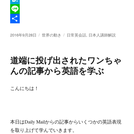
i
a
H
t
c
a
L
t
e
t
i
共
投
カ
タ
2016年9月28日
世界の動き
日常英会話
,
日本人講師解説
e
b
e
n
有
稿
テ
グ
r
o
n
e
日:
ゴ
リ
o
a
道端に投げ出されたワンちゃ
ー
k
んの記事から英語を学ぶ
こんにちは！
本日はDaily Mailからの記事からいくつかの英語表現
を取り上げて学んでいきます。