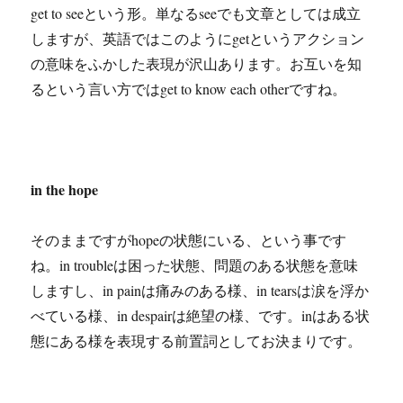
get to seeという形。単なるseeでも文章としては成立
しますが、英語ではこのようにgetというアクション
の意味をふかした表現が沢山あります。お互いを知
るという言い方ではget to know each otherですね。
in the hope
そのままですがhopeの状態にいる、という事です
ね。in troubleは困った状態、問題のある状態を意味
しますし、in painは痛みのある様、in tearsは涙を浮か
べている様、in despairは絶望の様、です。inはある状
態にある様を表現する前置詞としてお決まりです。