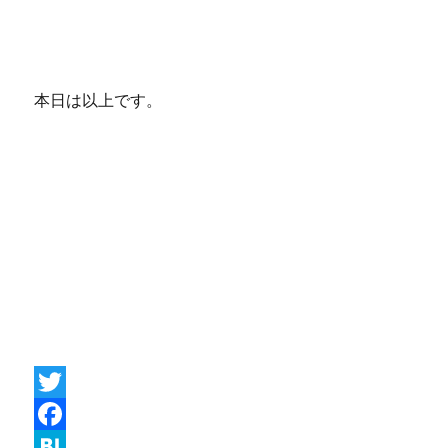
本日は以上です。
T
w
F