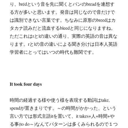
り、brédという音を先に聞くとパンのbreadを連想す
る方が多いと思います。発音は同じなので音だけで
は識別できない言葉です。ちなみに原形のbreedはカ
タカナ読みだと流血するbleedと同じになりますね。
ただこれはrとlの違いの通り、実際の英語の音は異な
ります。rとlの音の違いによる聞き分けは日本人英語
学習者にとってはいつの時代も難関です。
It took four days
時間の経過する様や使う様を表現する動詞はtake,
spendが置きまりです。～の時間がかかった、という
言い方では形式主語itを置いて、it takes+人+時間+や
る事(to do～)なんてパターンは多くみられるので１つ