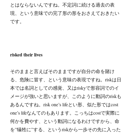
とはならないんですね。不定詞に続ける過去の表
現、という意味での完了形の形をおさえておきたい
です。
risked their lives
そのままと言えばそのままですが自分の命を賭け
る、危険に冒す、という意味の表現ですね。riskは日
本では名詞としての感覚、又はriskyで形容詞でのイ
メージが強いと思いますが、このように動詞のriskも
あるんですね。risk one’s lifeとい形、似た形ではcost
one’s lifeなんてのもあります。こっちはcostで実際に
何かを費やす、という動詞になるわけですから、命
を”犠牲に”する、というriskから一歩その先に入った