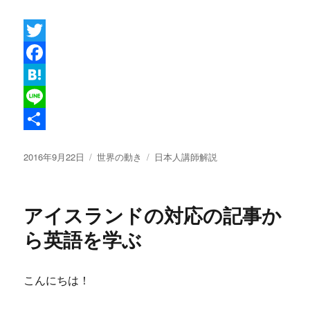
T
w
F
i
a
H
t
c
a
L
t
e
t
i
共
投
カ
タ
2016年9月22日
世界の動き
日本人講師解説
e
b
e
n
有
稿
テ
グ
r
o
n
e
日:
ゴ
リ
o
a
アイスランドの対応の記事か
ー
k
ら英語を学ぶ
こんにちは！