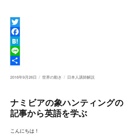
T
w
F
i
a
H
t
c
a
L
t
e
t
i
共
投
カ
タ
2016年9月26日
世界の動き
日本人講師解説
e
b
e
n
有
稿
テ
グ
r
o
n
e
日:
ゴ
リ
o
a
ナミビアの象ハンティングの
ー
k
記事から英語を学ぶ
こんにちは！