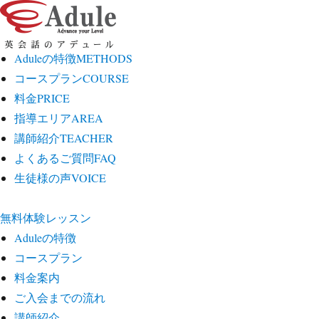
Aduleの特徴
METHODS
コースプラン
COURSE
料金
PRICE
指導エリア
AREA
講師紹介
TEACHER
よくあるご質問
FAQ
生徒様の声
VOICE
無料体験レッスン
Aduleの特徴
コースプラン
料金案内
ご入会までの流れ
講師紹介