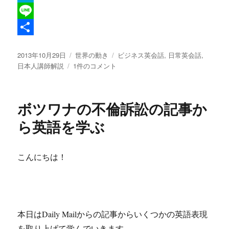
i
a
H
t
c
a
L
t
e
t
i
共
投
カ
タ
2013年10月29日
世界の動き
ビジネス英会話
,
日常英会話
,
e
b
e
n
有
稿
ス
テ
グ
日本人講師解説
1件のコメント
r
o
n
e
日:
ペ
ゴ
イ
リ
o
a
ン
ー
ボツワナの不倫訴訟の記事か
k
景
気
ら英語を学ぶ
回
復
の
こんにちは！
記
事
か
ら
英
本日はDaily Mailからの記事からいくつかの英語表現
語
を
を取り上げて学んでいきます。