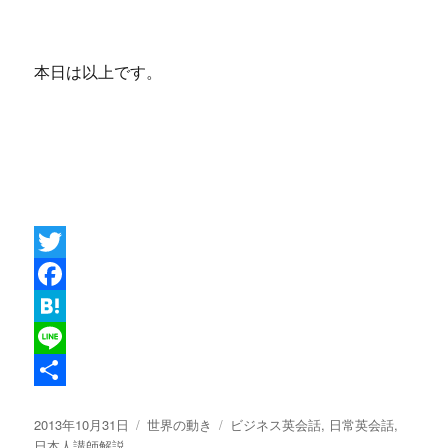
本日は以上です。
T
w
F
i
a
H
t
c
a
L
t
e
t
i
共
投
カ
タ
2013年10月31日
世界の動き
ビジネス英会話
,
日常英会話
,
e
b
e
n
有
稿
テ
グ
日本人講師解説