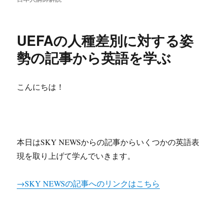
r
o
n
e
日:
ゴ
リ
o
a
ー
UEFAの人種差別に対する姿
k
勢の記事から英語を学ぶ
こんにちは！
本日はSKY NEWSからの記事からいくつかの英語表
現を取り上げて学んでいきます。
→SKY NEWSの記事へのリンクはこちら