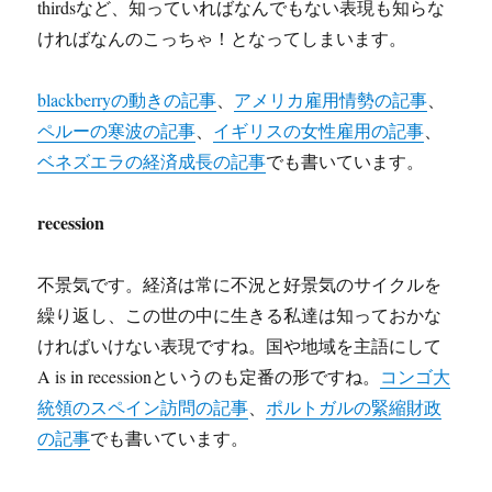
thirdsなど、知っていればなんでもない表現も知らな
ければなんのこっちゃ！となってしまいます。
blackberryの動きの記事
、
アメリカ雇用情勢の記事
、
ペルーの寒波の記事
、
イギリスの女性雇用の記事
、
ベネズエラの経済成長の記事
でも書いています。
recession
不景気です。経済は常に不況と好景気のサイクルを
繰り返し、この世の中に生きる私達は知っておかな
ければいけない表現ですね。国や地域を主語にして
A is in recessionというのも定番の形ですね。
コンゴ大
統領のスペイン訪問の記事
、
ポルトガルの緊縮財政
の記事
でも書いています。