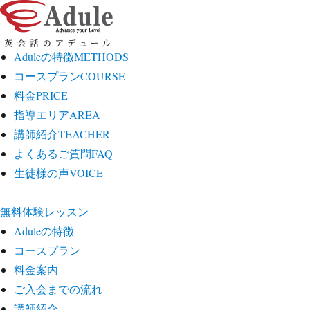
Aduleの特徴
METHODS
コースプラン
COURSE
料金
PRICE
指導エリア
AREA
講師紹介
TEACHER
よくあるご質問
FAQ
生徒様の声
VOICE
無料体験レッスン
Aduleの特徴
コースプラン
料金案内
ご入会までの流れ
講師紹介