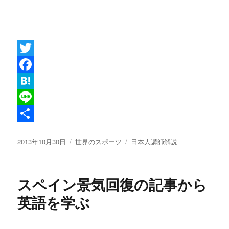
T
w
F
i
a
H
t
c
a
L
t
e
t
i
共
投
カ
タ
2013年10月30日
世界のスポーツ
日本人講師解説
e
b
e
n
有
稿
テ
グ
r
o
n
e
日:
ゴ
リ
o
a
スペイン景気回復の記事から
ー
k
英語を学ぶ