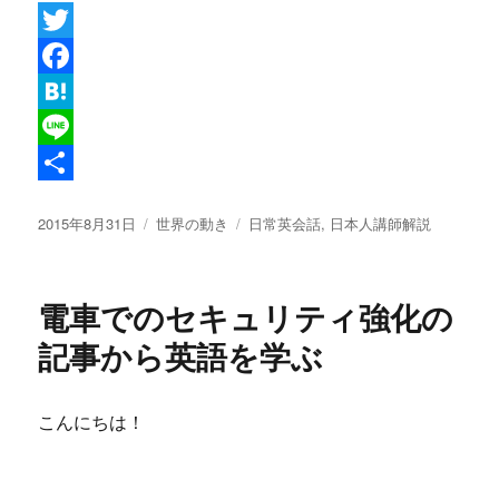
T
w
F
i
a
H
t
c
a
L
t
e
t
i
共
投
カ
タ
2015年8月31日
世界の動き
日常英会話
,
日本人講師解説
e
b
e
n
有
稿
テ
グ
r
o
n
e
日:
ゴ
リ
o
a
電車でのセキュリティ強化の
ー
k
記事から英語を学ぶ
こんにちは！