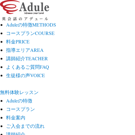
Aduleの特徴
METHODS
コースプラン
COURSE
料金
PRICE
指導エリア
AREA
講師紹介
TEACHER
よくあるご質問
FAQ
生徒様の声
VOICE
無料体験レッスン
Aduleの特徴
コースプラン
料金案内
ご入会までの流れ
講師紹介