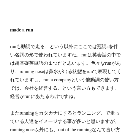
made a run
runも動詞で走る、という以外にここでは冠詞aを伴
い名詞の形で使われていますね。runは英会話の中で
は超基礎英単語の１つだと思います。色々なrunがあ
り、running noseは鼻水が出る状態をrunで表現してく
れていますし、run a companyという他動詞の使い方
では、会社を経営する、という言い方もできます。
経営がrunにあたるわけですね。
またrunningをカタカナにするとランニング、で走っ
ている人達をイメージする事が多いと思いますが、
running nose以外にも、out of the runningなんて言い方