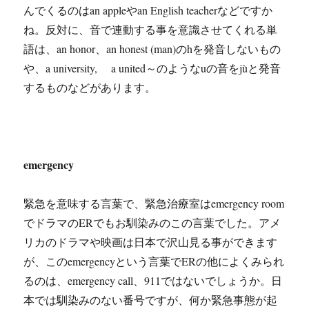
んでくるのはan appleやan English teacherなどですか
ね。反対に、音で連動する事を意識させてくれる単
語は、an honor、an honest (man)のhを発音しないもの
や、a university, a united～のようなuの音を
jù
と発音
するものなどがあります。
emergency
緊急を意味する言葉で、緊急治療室はemergency room
でドラマのERでもお馴染みのこの言葉でした。アメ
リカのドラマや映画は日本で沢山見る事ができます
が、このemergencyという言葉でERの他によくみられ
るのは、emergency call、911ではないでしょうか。日
本では馴染みのない番号ですが、何か緊急事態が起