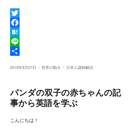
T
w
F
i
a
H
t
c
a
L
t
e
t
i
共
投
カ
タ
2015年8月27日
世界の動き
日本人講師解説
e
b
e
n
有
稿
テ
グ
r
o
n
e
日:
ゴ
リ
o
a
パンダの双子の赤ちゃんの記
ー
k
事から英語を学ぶ
こんにちは！