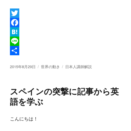
T
w
F
i
a
H
t
c
a
L
t
e
t
i
共
投
カ
タ
2015年8月29日
世界の動き
日本人講師解説
e
b
e
n
有
稿
テ
グ
r
o
n
e
日:
ゴ
リ
o
a
スペインの突撃に記事から英
ー
k
語を学ぶ
こんにちは！