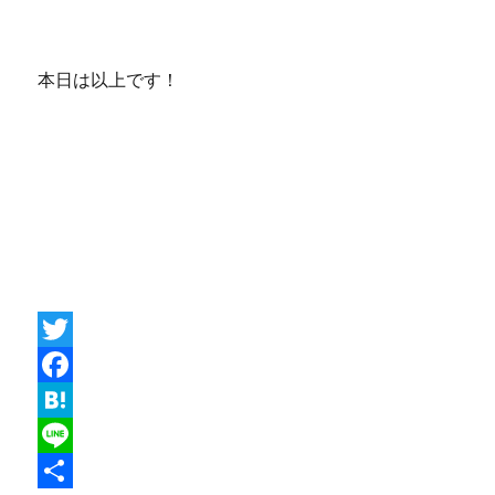
本日は以上です！
T
w
F
i
a
H
t
c
a
L