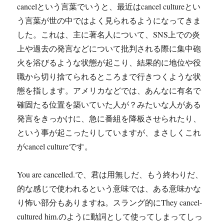
cancelという言葉でいうと、最近はcancel cultureとい
う言葉が世の中ではよく見られるようになってきま
した。これは、主に著名人について、SNS上での炎
上や過去の発言などについて批判される際に集中砲
火を浴びるような状態が起こり、結果的に地位や役
職から切り捨てられるところまで行きつくような状
態を指します。アメリカなどでは、あんなに有名で
確固たる位置を築いていた人が？みたいな人がある
発言をきっかけに、急に番組を降板させられたり、
という事が起こったりしていますが、まさしくこれ
がcancel cultureです。
You are cancelled.で、君は用無しだ、もう終わりだ、
的な感じで使われるという意味では、ある意味かな
り怖い部分もありますね。スラング的にThey cancel-
cultured him.のように動詞として使ってしまってしっ