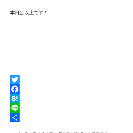
本日は以上です！
T
w
F
i
a
H
t
c
a
L
t
e
t
i
共