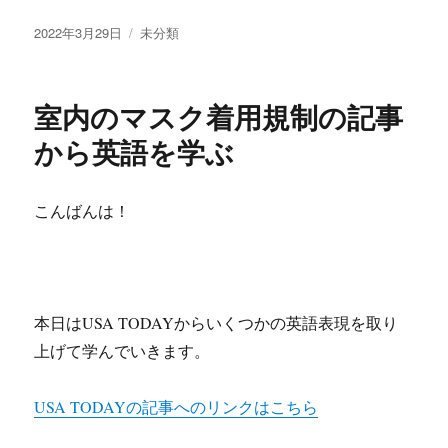
t
e
t
i
共
投
カ
2022年3月29日
未分類
e
b
e
n
有
稿
テ
r
o
n
e
日:
ゴ
リ
o
a
室内のマスク着用規制の記事
ー
k
から英語を学ぶ
こんばんは！
本日はUSA TODAYからいくつかの英語表現を取り
上げて学んでいきます。
USA TODAYの記事へのリンクはこちら