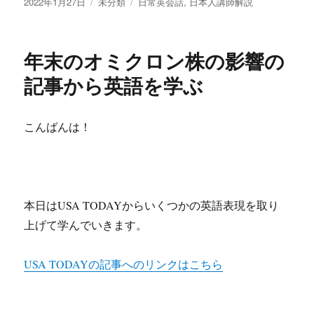
投
カ
タ
2022年1月27日
未分類
日常英会話
,
日本人講師解説
e
b
e
n
有
稿
テ
グ
r
o
n
e
日:
ゴ
リ
o
a
年末のオミクロン株の影響の
ー
k
記事から英語を学ぶ
こんばんは！
本日はUSA TODAYからいくつかの英語表現を取り
上げて学んでいきます。
USA TODAYの記事へのリンクはこちら