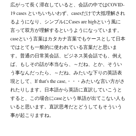
広がって長く滞在していると、会話の中ではCOVID-
19 cases といちいちいわず、casesだけで大抵理解され
るようになり、シンプルにCases are highという風に
言って双方が理解するというようになっています。
caseという言葉はカタカナ言葉でもケースとして日本
ではとても一般的に使われている言葉だと思いま
す。普通の日常英会話、ビジネス英会話でも、例え
ば、もしその話が本当なら、～だね、とか、そうい
う事なんだったら、～だね、みたいな下りの英語表
現として、If that’s the case,・・・みたいな言い方がさ
れたりします。日本語から英語に直訳していこうと
すると、この場合にcaseという単語が出てこない人も
いると思います。直訳思考だとどうしてもそういう
事が起こりますね。