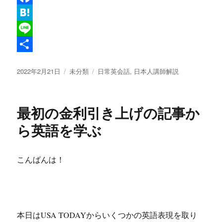
w
F
i
a
H
t
c
a
L
t
e
t
i
共
投
カ
タ
2022年2月21日
未分類
日常英会話
,
日本人講師解説
e
b
e
n
有
稿
テ
グ
r
o
n
e
日:
ゴ
リ
o
a
最初の金利引き上げの記事か
ー
k
ら英語を学ぶ
こんばんは！
本日はUSA TODAYからいくつかの英語表現を取り