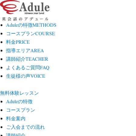
Aduleの特徴
METHODS
コースプラン
COURSE
料金
PRICE
指導エリア
AREA
講師紹介
TEACHER
よくあるご質問
FAQ
生徒様の声
VOICE
無料体験レッスン
Aduleの特徴
コースプラン
料金案内
ご入会までの流れ
講師紹介