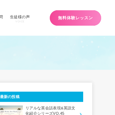
問
生徒様の声
無料体験レッスン
VOICE
最新の投稿
リアルな英会話表現&英語文
化紹介シリーズVO.45