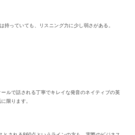
)は持っていても、リスニング力に少し弱さがある。
クールで話される丁寧でキレイな発音のネイティブの英
話に限ります。
ラスとされる860点というラインの方も、実際のビジネス