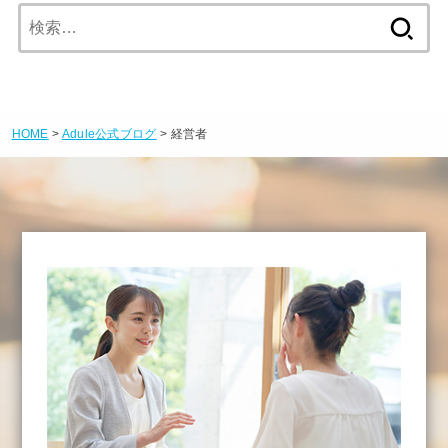
検
索:
HOME
>
Adule公式ブログ
> 経営者