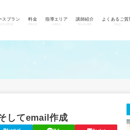
ースプラン
料金
指導エリア
講師紹介
よくあるご質
COURSE
PRICE
AREA
TEACHER
FAQ
してemail作成