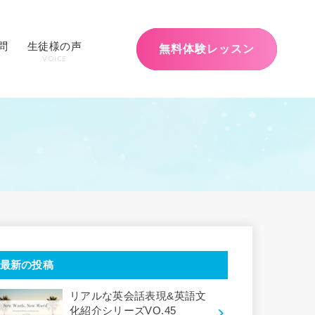
問
生徒様の声
無料体験レッスン
VOICE
最新の投稿
リアルな英会話表現&英語文
化紹介シリーズVO.45