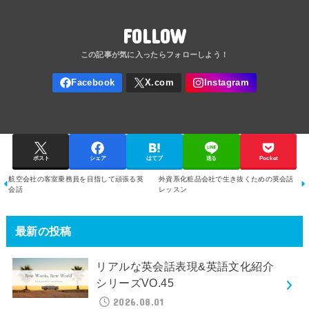
FOLLOW
ポスト
シェア
はてブ
送る
Pocket
航空会社の客室乗務員を目指して頑張る英
外資系化粧品会社で生き抜くための英会話
会話
レッスン
最新の投稿
リアルな英会話表現&英語文化紹介
シリーズVO.45
2026.08.01