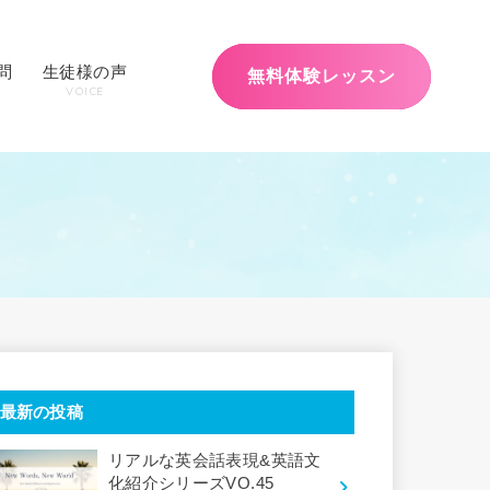
問
生徒様の声
無料体験レッスン
VOICE
最新の投稿
リアルな英会話表現&英語文
化紹介シリーズVO.45