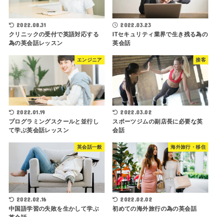
2022.08.31
2022.03.23
クリニックの受付で英語対応する
ITセキュリティ業界で生き残る為の
為の英会話レッスン
英会話
エンジニア
接客
2022.01.19
2022.03.02
プログラミングスクールと並行し
スポーツジムの副店長に必要な英
て学ぶ英会話レッスン
会話
英会話一般
海外旅行・移住
2022.02.16
2022.02.02
中国語学習の失敗を生かして学ぶ
初めての海外旅行の為の英会話