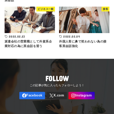
英会話
ビジネス一般
接客
2022.02.23
2022.02.09
派遣会社の営業職として外資系企
外国人客に鼻で笑われない為の接
業対応の為に英会話を習う
客英会話強化
FOLLOW