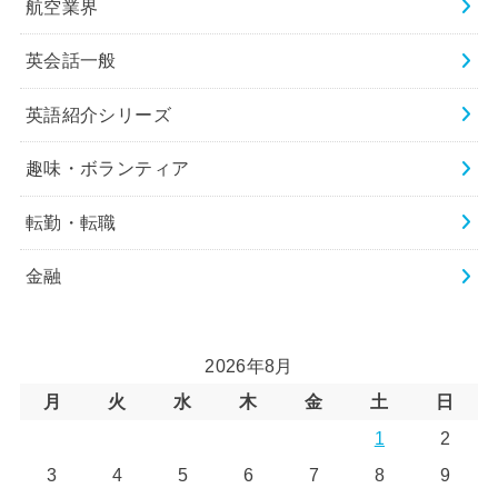
航空業界
英会話一般
英語紹介シリーズ
趣味・ボランティア
転勤・転職
金融
2026年8月
月
火
水
木
金
土
日
1
2
3
4
5
6
7
8
9