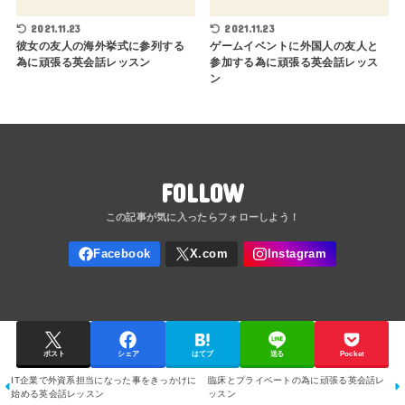
2021.11.23
2021.11.23
彼女の友人の海外挙式に参列する
ゲームイベントに外国人の友人と
為に頑張る英会話レッスン
参加する為に頑張る英会話レッス
ン
FOLLOW
ポスト
シェア
はてブ
送る
Pocket
IT企業で外資系担当になった事をきっかけに
臨床とプライベートの為に頑張る英会話レ
始める英会話レッスン
ッスン