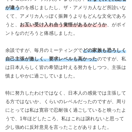
が違う
のを感じましたし、ザ・アメリカ人など所詮いな
くて、アメリカ人っぽく振舞うよりもどんな文化であろ
うと、
お互い受け入れ合う覚悟があるかどうか
、がポイ
ントなのだろうと痛感しました。
余談ですが、毎月のミーティングで
どの家族も恐ろしく
自己主張が激しく、要求レベルも高かった
のですが、私
は日本人らしく皆の希望は叶える努力をしつつ、主張は
慎ましやかに過ごしていました。
特に努力したわけではなく、日本人の感覚では主張して
る方ではないか、くらいのレベルだったのですが、周り
にとっては私は寛容で忍耐強く過ごしていると映ったよ
うで、1年ほどしたころ、私はこれは譲れないと思って
少し強めに反対意見を言ったことがありました。