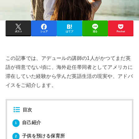
ポスト
シェア
はてブ
送る
Pocket
この記事では、アデュールの講師の1人がかつてまだ英
語が得意でない頃に、海外赴任帯同者としてアメリカに
滞在していた経験から学んだ英語生活の現実や、アドバ
イスをご紹介します。
目次
自己紹介
1
子供を預ける保育所
2