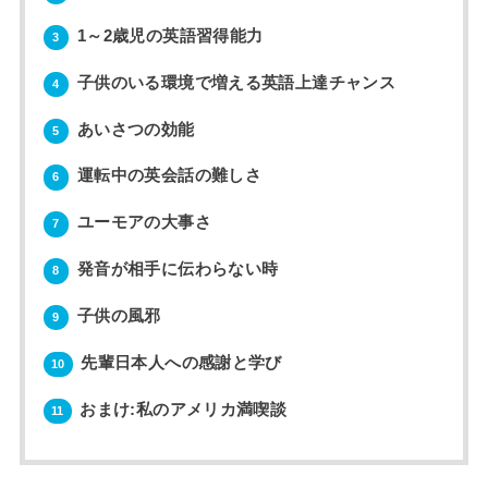
1～2歳児の英語習得能力
3
子供のいる環境で増える英語上達チャンス
4
あいさつの効能
5
運転中の英会話の難しさ
6
ユーモアの大事さ
7
発音が相手に伝わらない時
8
子供の風邪
9
先輩日本人への感謝と学び
10
おまけ:私のアメリカ満喫談
11