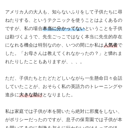
アメリカ人の大人も、知らないふりをして子供たちに尋
ねたりする、というテクニックを使うことはよくあるの
ですが、私の場合
本当に分かってない
ということを子供
は勘づくようで、先生ごっこではなく本当に先生的存在
になれる機会は特別なのか、いつの間にか私は
人気者
で
した。「お母さんは教えてくれなかったの？」と憐れま
れたりしたこともありますが、、、。
ただ、子供たちとたどたどしいながら一生懸命日々会話
していたことが、おそらく私の英語力のトレーニングや
進歩に
大きな助け
となりました。
私は家庭では子供が本を開いたら絶対に邪魔をしない、
がポリシーだったのですが、息子の保育園では子供が本
を開いてるのに刺激を与えに行かないのはもってのほ