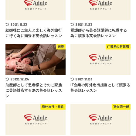
2021.11.23
2021.11.23
結婚後にご主人と楽しく海外旅行
看護師から英会話講師に転職する
に行く為に頑張る英会話レッスン
為に頑張る英会話レッスン
医療
IT業界の営業職
2022.12.26
2021.11.23
助産師として患者様とそのご家族
IT企業の海外進出担当として頑張る
に英語対応する為の英会話レッス
英会話レッスン
ン
海外旅行・移住
英会話一般