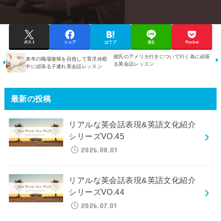
ポスト
シェア
はてブ
送る
Pocket
彼氏のアメリカ行きについて行く為に頑張
来年の職場復帰を目指して育児休暇
る英会話レッスン
中に頑張る子連れ英会話レッスン
最新の投稿
リアルな英会話表現&英語文化紹介
シリーズVO.45
2026.08.01
リアルな英会話表現&英語文化紹介
シリーズVO.44
2026.07.01