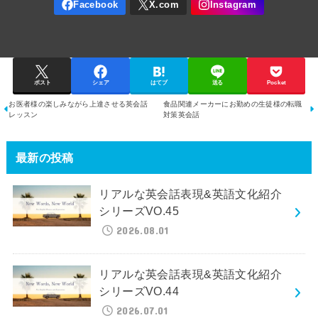
ポスト
シェア
はてブ
送る
Pocket
お医者様の楽しみながら上達させる英会話
食品関連メーカーにお勤めの生徒様の転職
レッスン
対策英会話
最新の投稿
リアルな英会話表現&英語文化紹介
シリーズVO.45
2026.08.01
リアルな英会話表現&英語文化紹介
シリーズVO.44
2026.07.01