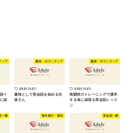
ティア
趣味・ボランティア
趣味・ボランティア
2021.11.23
2021.11.23
語イ
趣味として英会話を始める生
格闘技のトレーニングで渡米
に頑
徒さん
する為に頑張る英会話レッス
ン
話一般
海外旅行・移住
英会話一般