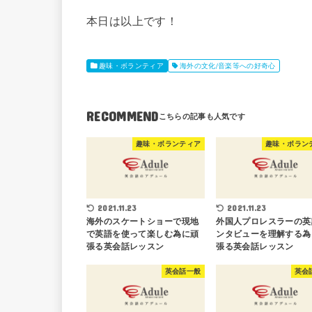
本日は以上です！
趣味・ボランティア
海外の文化/音楽等への好奇心
RECOMMEND
趣味・ボランティア
趣味・ボラン
2021.11.23
2021.11.23
海外のスケートショーで現地
外国人プロレスラーの英
で英語を使って楽しむ為に頑
ンタビューを理解する為
張る英会話レッスン
張る英会話レッスン
英会話一般
英会