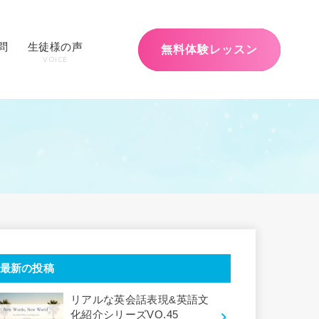
問
生徒様の声
無料体験レッスン
VOICE
最新の投稿
リアルな英会話表現&英語文
化紹介シリーズVO.45