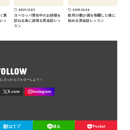
2021.11.23
2019.12.26
く第
ヨーロッパ滞在中のお姉様を
欧州10数か国を制覇した後に
レッ
訪ねる為に頑張る英会話レッ
始める英会話レッスン
スン
FOLLOW
はてブ
送る
Pocket