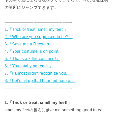
の箇所にジャンプできます。
————————————————-
1.「Trick or treat, smell my feet!」
2.「Who are you supposed to be?」
3.「Save me a Reese’s.」
4.「Your costume is on point.」
5.「That’s a killer costume!」
6.「You totally nailed it.」
7.「I almost didn’t recognize you.」
8.「Let’s hit up that haunted house.」
————————————————-
1.「Trick or treat, smell my feet!」
smell my feetの後ろにgive me something good to eat..