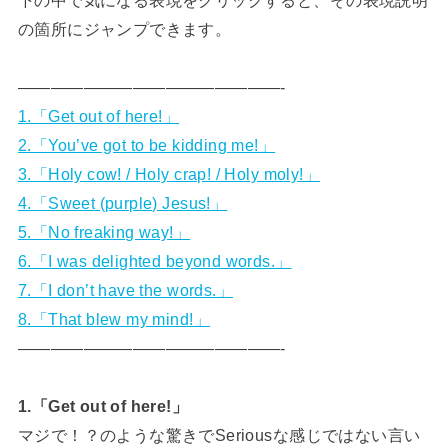
の箇所にジャンプできます。
————————————————-
1.「Get out of here!」
2.「You’ve got to be kidding me!」
3.「Holy cow! / Holy crap! / Holy moly!」
4.「Sweet (purple) Jesus!」
5.「No freaking way!」
6.「I was delighted beyond words.」
7.「I don’t have the words.」
8.「That blew my mind!」
————————————————-
1.「Get out of here!」
マジで！？のような驚きでSeriousな感じではない言い