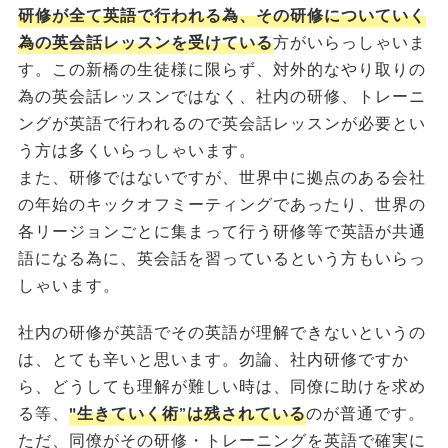
研修が全て英語で行われる為、その研修についていく
為の英会話レッスンを受けている
方がいらっしゃいま
す。この新橋の生徒様に限らず、対外的なやり取りの
為の英会話レッスンではなく、社内の研修、トレーニ
ングが英語で行われるので英会話レッスンが必要とい
う方は多くいらっしゃいます。
また、研修ではないですが、世界中に拠点のある会社
の年始のキックオフミーティングであったり、世界の
各リージョンごとに集まって行う研修等で英語が共通
語になる為に、英会話を習っているという方もいらっ
しゃいます。
社内の研修が英語でその英語が理解できないというの
は、とても辛いと思います。勿論、社内研修ですか
ら、どうしても理解が難しい時は、同僚に助けを求め
る等、
"生きていく術”は残されている
のが普通です。
03-6435-0076
無料体験はこちら
ただ、同僚がその研修・トレーニングを英語で確実に