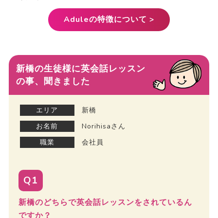
Aduleの特徴について >
新橋の生徒様に英会話レッスン
の事、聞きました
エリア
新橋
お名前
Norihisaさん
職業
会社員
Q1
新橋のどちらで英会話レッスンをされているん
ですか？