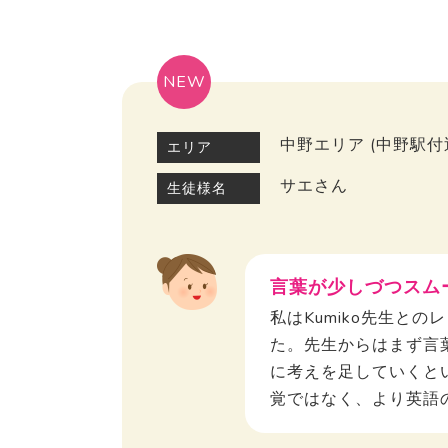
NEW
中野エリア (中野駅付
エリア
サエさん
生徒様名
言葉が少しづつスム
私はKumiko先生と
た。先生からはまず言
に考えを足していくと
覚ではなく、より英語