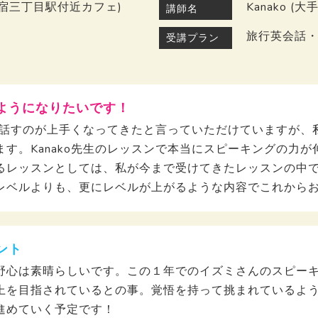
新宿三丁目駅付近カフェ)
Kanako 
講師名
旅行英会話
受講プラン
ようになりたいです！
ても話すのが上手くなってきたと言っていただけていますが
す。Kanako先生のレッスンで本当にスピーキングの力
るレッスンとしては、私が今まで受けてきたレッスンの中
レベルよりも、更にレベルが上がるような内容でこれから
ント
野心は素晴らしいです。この１年でのイズミさんのスピー
を目指されているとの事。覚悟を持って挑まれているようで
進めていく予定です！